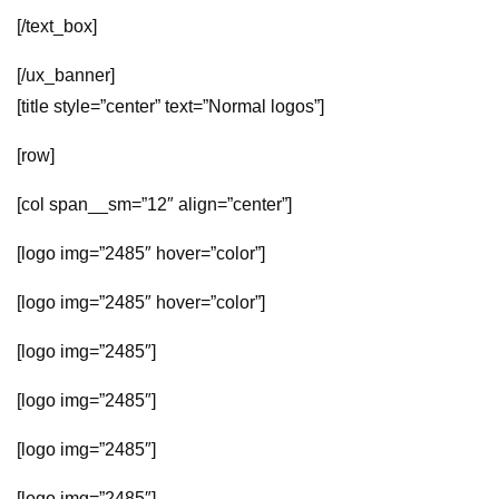
[/text_box]
[/ux_banner]
[title style=”center” text=”Normal logos”]
[row]
[col span__sm=”12″ align=”center”]
[logo img=”2485″ hover=”color”]
[logo img=”2485″ hover=”color”]
[logo img=”2485″]
[logo img=”2485″]
[logo img=”2485″]
[logo img=”2485″]