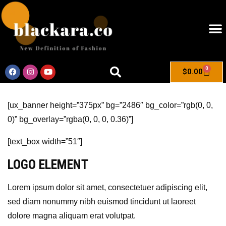
0
$
0.00
[ux_banner height=”375px” bg=”2486″ bg_color=”rgb(0, 0,
0)” bg_overlay=”rgba(0, 0, 0, 0.36)”]
[text_box width=”51″]
LOGO ELEMENT
Lorem ipsum dolor sit amet, consectetuer adipiscing elit,
sed diam nonummy nibh euismod tincidunt ut laoreet
dolore magna aliquam erat volutpat.