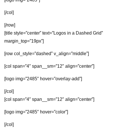
[/col]
[/row]
[title style=”center” text=”Logos in a Dashed Grid”
margin_top=”19px”]
[row col_style=”dashed” v_align=”middle”]
[col span=”4″ span__sm=”12″ align=”center”]
[logo img=”2485″ hover=”overlay-add”]
[/col]
[col span=”4″ span__sm=”12″ align=”center”]
[logo img=”2485″ hover=”color”]
[/col]