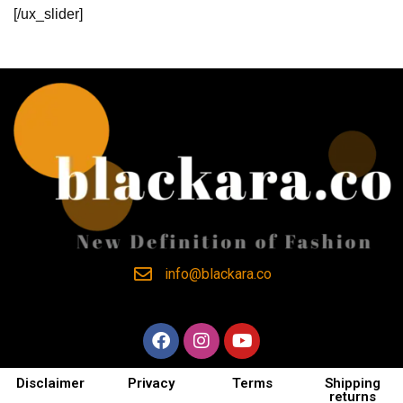
[/ux_slider]
info@blackara.co
Disclaimer
Privacy
Terms
Shipping
returns