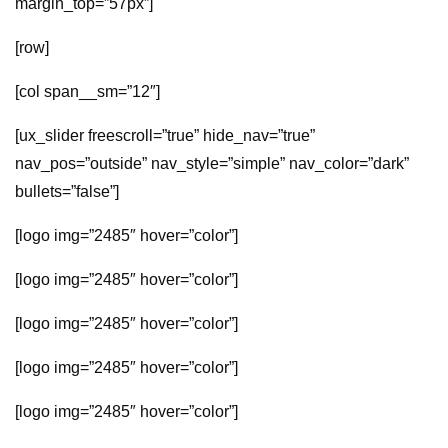
margin_top=”57px”]
[row]
[col span__sm=”12″]
[ux_slider freescroll=”true” hide_nav=”true”
nav_pos=”outside” nav_style=”simple” nav_color=”dark”
bullets=”false”]
[logo img=”2485″ hover=”color”]
[logo img=”2485″ hover=”color”]
[logo img=”2485″ hover=”color”]
[logo img=”2485″ hover=”color”]
[logo img=”2485″ hover=”color”]