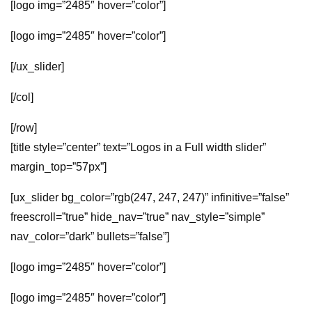
[logo img=”2485″ hover=”color”]
[logo img=”2485″ hover=”color”]
[/ux_slider]
[/col]
[/row]
[title style=”center” text=”Logos in a Full width slider”
margin_top=”57px”]
[ux_slider bg_color=”rgb(247, 247, 247)” infinitive=”false”
freescroll=”true” hide_nav=”true” nav_style=”simple”
nav_color=”dark” bullets=”false”]
[logo img=”2485″ hover=”color”]
[logo img=”2485″ hover=”color”]